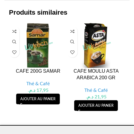
Produits similaires
CAFE 200G SAMAR
CAFE MOULU ASTA
C
ARABICA 200 GR
Thé & Café
د.م.
17,95
Thé & Café
د.م.
21,95
AJOUTER AU PANIER
AJOUTER AU PANIER