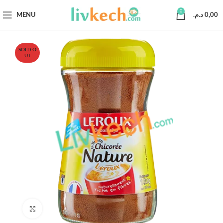
0
MENU
د.م.
0,00
SOLD O
UT
Click to enlarge