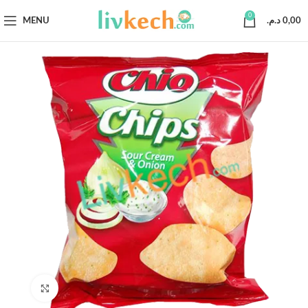
0
MENU
د.م.
0,00
Click to enlarge