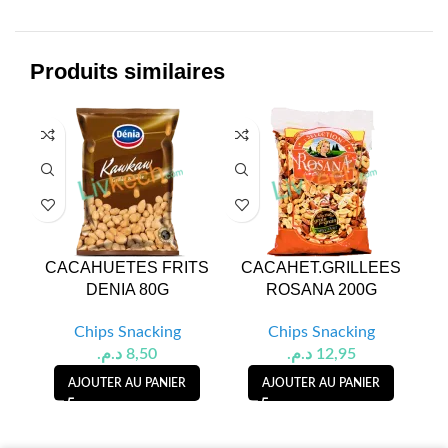
Produits similaires
CACAHUETES FRITS
CACAHET.GRILLEES
DENIA 80G
ROSANA 200G
G
Chips Snacking
Chips Snacking
د.م.
8,50
د.م.
12,95
AJOUTER AU PANIER
AJOUTER AU PANIER