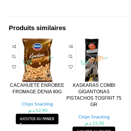
Produits similaires
CACAHUETE ENROBEE
KASKARAS COMBI
CA
FROMAGE DENIA 80G
GIGANTONAS
PISTACHOS TOSFRIT 75
Chips Snacking
GR
د.م.
12,90
Chips Snacking
AJOUTER AU PANIER
د.م.
15,50