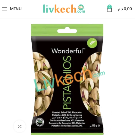
0
MENU
د.م.
0,00
Click to enlarge