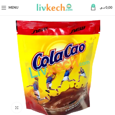
0
MENU
د.م.
0,00
Click to enlarge