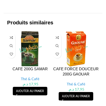
Produits similaires
CAFE 200G SAMAR
CAFE FORCE DOUCEUR
CA
200G GAOUAR
Thé & Café
د.م.
17,95
Thé & Café
د.م.
17,95
AJOUTER AU PANIER
AJOUTER AU PANIER