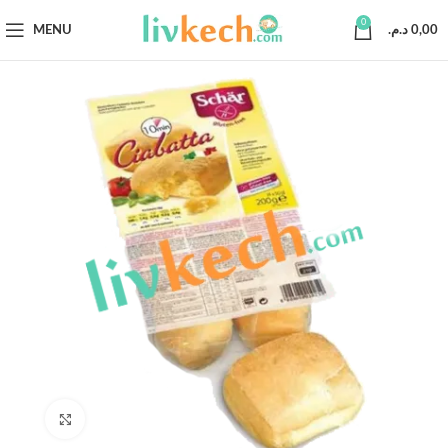
0
MENU
د.م.
0,00
Click to enlarge