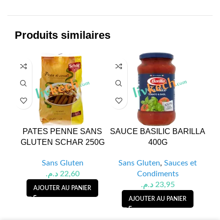
Produits similaires
PATES PENNE SANS
SAUCE BASILIC BARILLA
F
GLUTEN SCHAR 250G
400G
G
Sans Gluten
Sans Gluten
,
Sauces et
د.م.
22,60
Condiments
د.م.
23,95
AJOUTER AU PANIER
AJOUTER AU PANIER