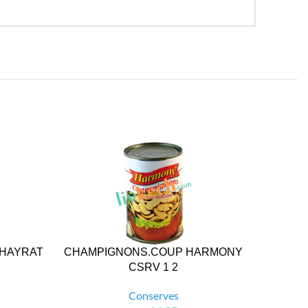
HAYRAT
CHAMPIGNONS.COUP HARMONY
CHAMPI
CSRV 1 2
Conserves