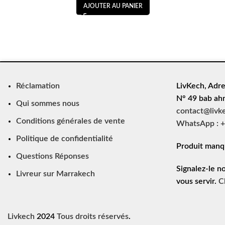
AJOUTER AU PANIER
Réclamation
LivKech, Adre
N° 49 bab ah
Qui sommes nous
contact@livk
Conditions générales de vente
WhatsApp : +
Politique de confidentialité
Produit manq
Questions Réponses
Signalez-le n
Livreur sur Marrakech
vous servir.
C
Livkech
2024
Tous droits réservés
.