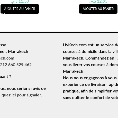
د.م.
11,50
د.م.
12,95
AJOUTER AU PANIER
AJOUTER AU PANIER
sse :
LivKech.com est un service 
mer, Marrakech
courses à domicile
dans la vil
ech.com
Marrakech. Commandez en lig
212 660 529 462
vous livrer vos courses à domi
Marrakech
uant ?
Nous nous engageons à vous o
expérience de
livraison rapid
ous, nous serions ravis de
pratique, afin de simplifier vo
liquez ici pour signaler
.
sans quitter le confort de vo