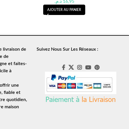
د.م.
16,95
AJOUTER AU PANIER
de
livraison de
Suivez Nous Sur Les Réseaux :
le de
ne et faites-
cile à
ffrir une
e
, fiable et
tre quotidien,
tre maison