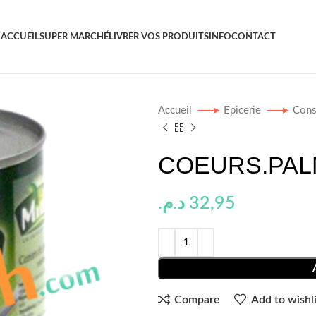
ACCUEIL
SUPER MARCHÉ
LIVRER VOS PRODUITS
INFO
CONTACT
Accueil
Epicerie
Cons
COEURS.PALM
د.م.
32,95
Compare
Add to wishli