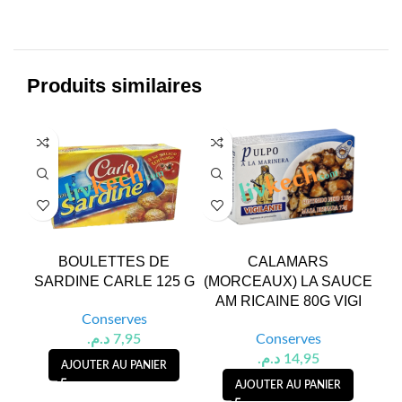
Produits similaires
BOULETTES DE
CALAMARS
C
SARDINE CARLE 125 G
(MORCEAUX) LA SAUCE
H
AM RICAINE 80G VIGI
Conserves
د.م.
7,95
Conserves
د.م.
14,95
AJOUTER AU PANIER
AJOUTER AU PANIER