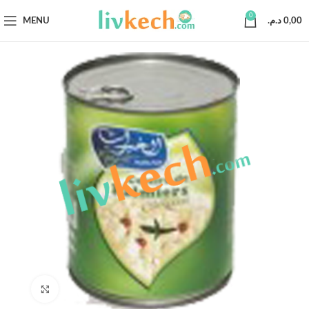
0
MENU
د.م.
0,00
Click to enlarge