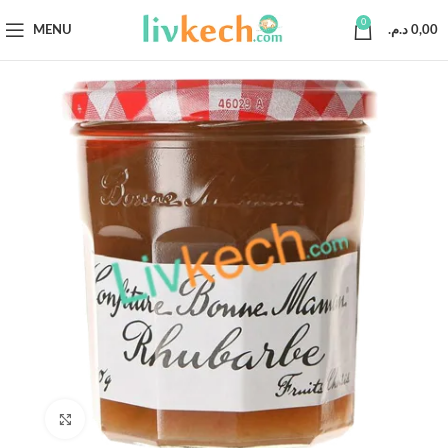
0
MENU
د.م.
0,00
Click to enlarge