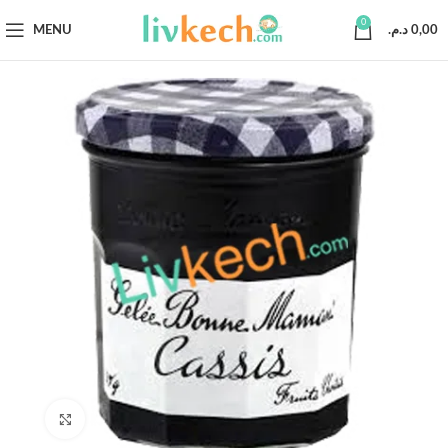
0
MENU
د.م.
0,00
Click to enlarge