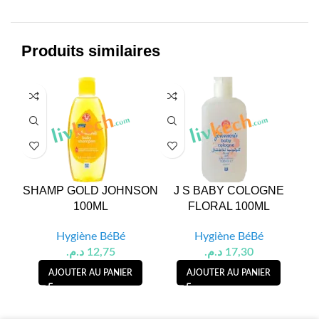
Produits similaires
SHAMP GOLD JOHNSON
J S BABY COLOGNE
S
100ML
FLORAL 100ML
Hygiène BéBé
Hygiène BéBé
د.م.
12,75
د.م.
17,30
AJOUTER AU PANIER
AJOUTER AU PANIER