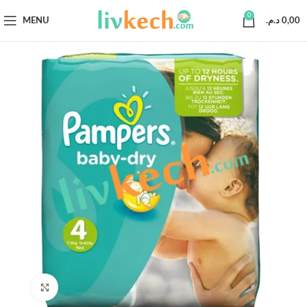
0
MENU
د.م.
0,00
Click to enlarge