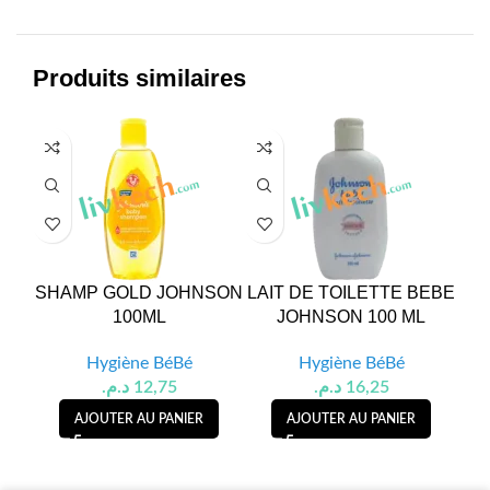
Produits similaires
SHAMP GOLD JOHNSON
LAIT DE TOILETTE BEBE
S
100ML
JOHNSON 100 ML
Hygiène BéBé
Hygiène BéBé
د.م.
12,75
د.م.
16,25
AJOUTER AU PANIER
AJOUTER AU PANIER