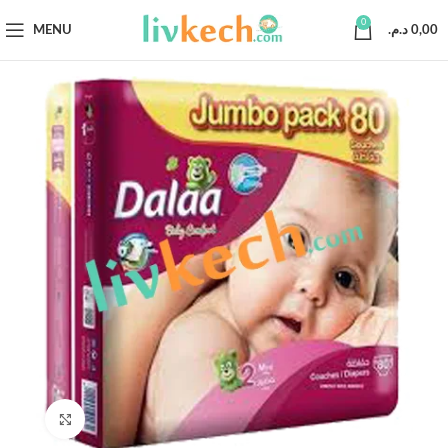
0
MENU
د.م.
0,00
Click to enlarge