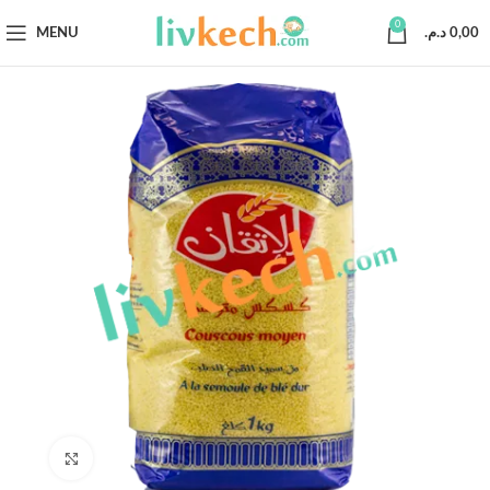
0
MENU
د.م.
0,00
Click to enlarge