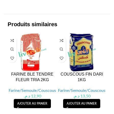
Produits similaires
FARINE BLE TENDRE
COUSCOUS FIN DARI
C
FLEUR TRIA 2KG
1KG
Farine/Semoule/Couscous
Farine/Semoule/Couscous
Far
د.م.
12,90
د.م.
13,50
AJOUTER AU PANIER
AJOUTER AU PANIER