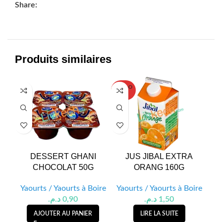
Share:
Produits similaires
SOLD O
UT
DESSERT GHANI
JUS JIBAL EXTRA
D
CHOCOLAT 50G
ORANG 160G
CA
Yaourts / Yaourts à Boire
Yaourts / Yaourts à Boire
Ya
د.م.
0,90
د.م.
1,50
AJOUTER AU PANIER
LIRE LA SUITE