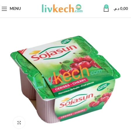
0
MENU
د.م.
0,00
Click to enlarge