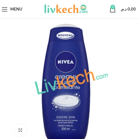
0
MENU
د.م.
0,00
Click to enlarge