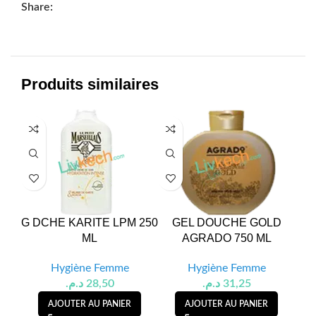
Share:
Produits similaires
G DCHE KARITE LPM 250
GEL DOUCHE GOLD
G 
ML
AGRADO 750 ML
Hygiène Femme
Hygiène Femme
د.م.
28,50
د.م.
31,25
AJOUTER AU PANIER
AJOUTER AU PANIER