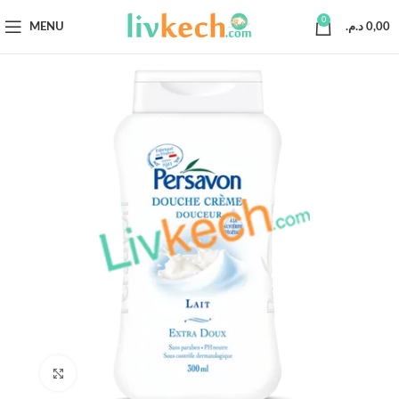
0
MENU
د.م.
0,00
Click to enlarge