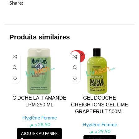
Share:
Produits similaires
SOLD O
UT
G DCHE LAIT AMANDE
GEL DOUCHE
GE
LPM 250 ML
CREIGHTONS GEL LIME
GRAPEFRUIT 500ML
Hygiène Femme
د.م.
28,50
Hygiène Femme
د.م.
29,90
AJOUTER AU PANIER