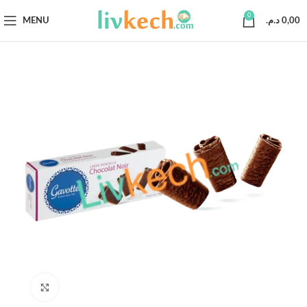
0
MENU
د.م.
0,00
Click to enlarge