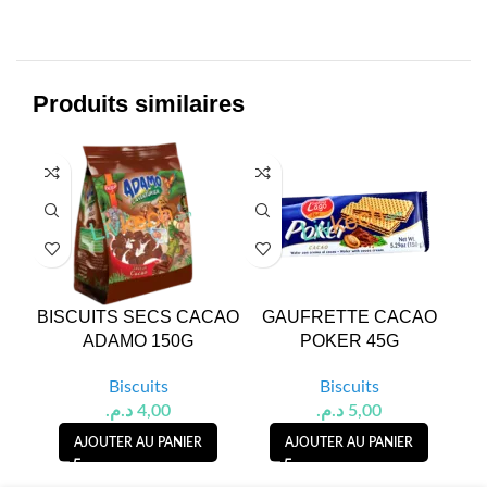
Produits similaires
BISCUITS SECS CACAO
GAUFRETTE CACAO
BI
ADAMO 150G
POKER 45G
Biscuits
Biscuits
د.م.
4,00
د.م.
5,00
AJOUTER AU PANIER
AJOUTER AU PANIER