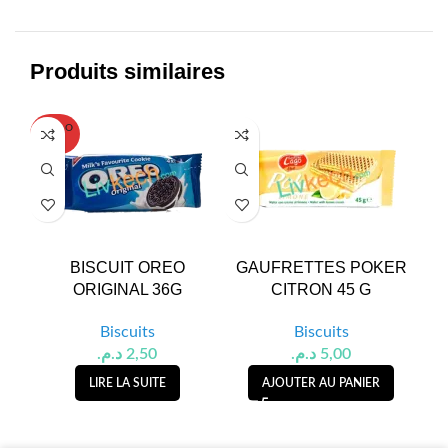
Produits similaires
SOLD O
UT
BISCUIT OREO
GAUFRETTES POKER
C
ORIGINAL 36G
CITRON 45 G
C
Biscuits
Biscuits
د.م.
2,50
د.م.
5,00
LIRE LA SUITE
AJOUTER AU PANIER