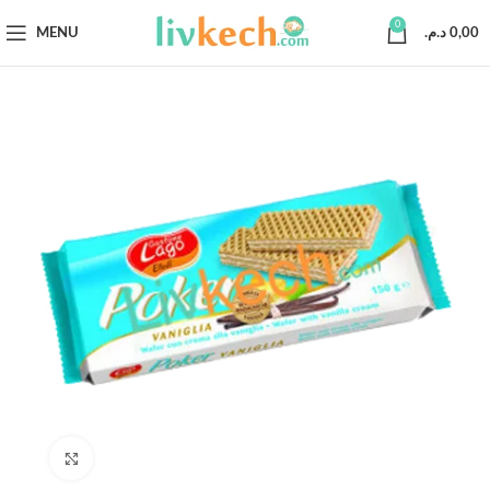
0
MENU
د.م.
0,00
Click to enlarge