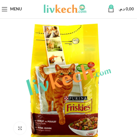
0
MENU
د.م.
0,00
Click to enlarge