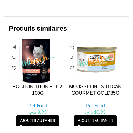
Produits similaires
POCHON THON FELIX
MOUSSELINES THOaN
SN
100G
GOURMET GOLD85G
Pet Food
Pet Food
د.م.
8,95
د.م.
10,95
AJOUTER AU PANIER
AJOUTER AU PANIER