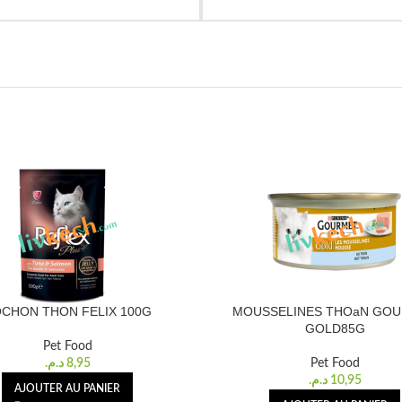
CHON THON FELIX 100G
MOUSSELINES THOaN GO
GOLD85G
Pet Food
د.م.
8,95
Pet Food
د.م.
10,95
AJOUTER AU PANIER