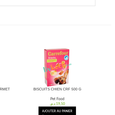
URMET
BISCUITS CHIEN CRF 500 G
POCHON 
Pet Food
د.م.
19,50
AJOUTER AU PANIER