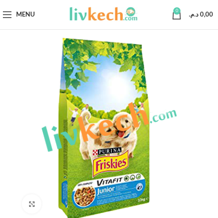
0
MENU
د.م.
0,00
Click to enlarge