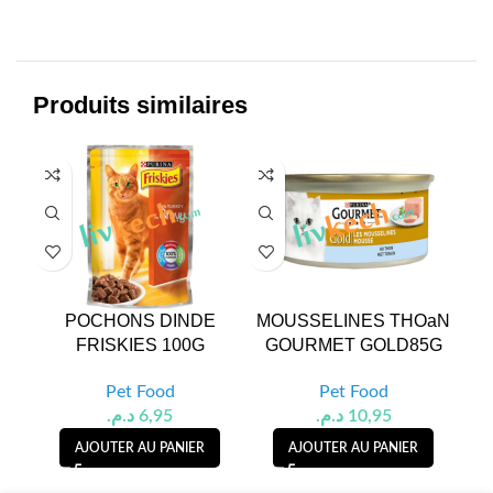
Produits similaires
POCHONS DINDE
MOUSSELINES THOaN
B
FRISKIES 100G
GOURMET GOLD85G
Pet Food
Pet Food
د.م.
6,95
د.م.
10,95
AJOUTER AU PANIER
AJOUTER AU PANIER