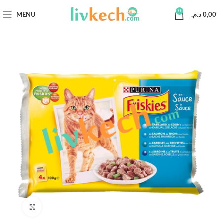
0
MENU
د.م.
0,00
Click to enlarge