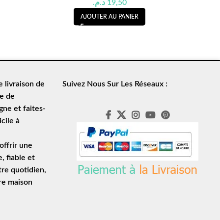
د.م.
19,50
AJOUTER AU PANIER
de
livraison de
Suivez Nous Sur Les Réseaux :
le de
ne et faites-
cile à
ffrir une
e
, fiable et
tre quotidien,
tre maison