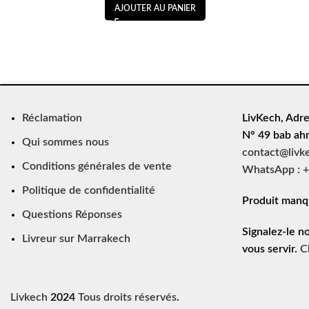
AJOUTER AU PANIER
Réclamation
LivKech, Adre
N° 49 bab ah
Qui sommes nous
contact@livk
Conditions générales de vente
WhatsApp : +
Politique de confidentialité
Produit manq
Questions Réponses
Signalez-le n
Livreur sur Marrakech
vous servir.
C
Livkech
2024
Tous droits réservés
.