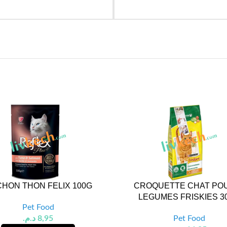
HON THON FELIX 100G
CROQUETTE CHAT PO
LEGUMES FRISKIES 3
Pet Food
د.م.
8,95
Pet Food