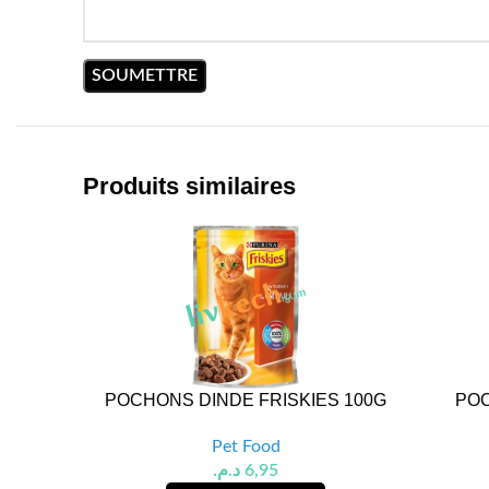
Produits similaires
POCHONS DINDE FRISKIES 100G
POC
Pet Food
د.م.
6,95