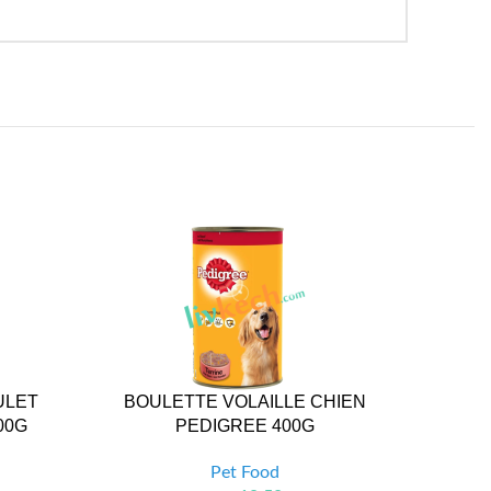
ULET
BOULETTE VOLAILLE CHIEN
2KG C
00G
PEDIGREE 400G
Pet Food