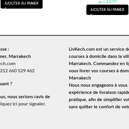
د.م.
16,95
AJOUTER AU PANIER
AJOUTER AU PANIER
sse :
LivKech.com est un service 
mer, Marrakech
courses à domicile
dans la vil
ech.com
Marrakech. Commandez en lig
212 660 529 462
vous livrer vos courses à domi
Marrakech
uant ?
Nous nous engageons à vous o
expérience de
livraison rapid
ous, nous serions ravis de
pratique, afin de simplifier vo
liquez ici pour signaler
.
sans quitter le confort de vo