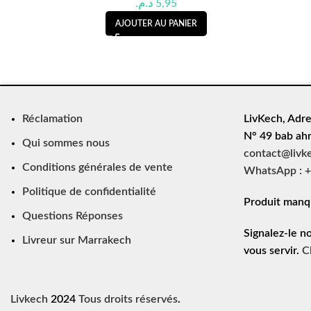
د.م.
5,95
AJOUTER AU PANIER
Réclamation
LivKech, Adre
N° 49 bab ah
Qui sommes nous
contact@livk
Conditions générales de vente
WhatsApp : +
Politique de confidentialité
Produit manq
Questions Réponses
Signalez-le n
Livreur sur Marrakech
vous servir.
C
Livkech
2024
Tous droits réservés
.