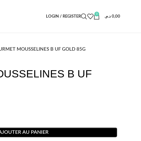
0
LOGIN / REGISTER
د.م.
0,00
URMET MOUSSELINES B UF GOLD 85G
USSELINES B UF
AJOUTER AU PANIER