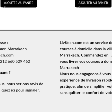
AJOUTER AU PANIER
AJOUTER AU PANIER
sse :
LivKech.com est un service 
mer, Marrakech
courses à domicile
dans la vil
ech.com
Marrakech. Commandez en lig
212 660 529 462
vous livrer vos courses à domi
Marrakech
uant ?
Nous nous engageons à vous o
expérience de
livraison rapid
ous, nous serions ravis de
pratique, afin de simplifier vo
liquez ici pour signaler
.
sans quitter le confort de vo