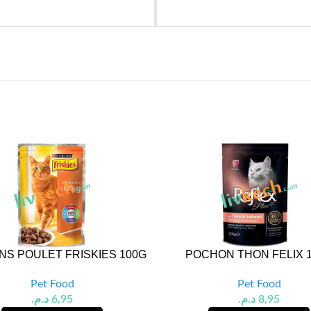
S POULET FRISKIES 100G
POCHON THON FELIX 
Pet Food
Pet Food
د.م.
6,95
د.م.
8,95