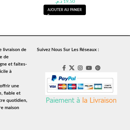
د.م.
19,50
AJOUTER AU PANIER
de
livraison de
Suivez Nous Sur Les Réseaux :
le de
ne et faites-
cile à
ffrir une
e
, fiable et
tre quotidien,
tre maison