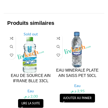
Produits similaires
Sold out
EAU MINERALE PLATE
E
EAU DE SOURCE AIN
AIN SAISS PET 50CL
IFRANE BLLE 33CL
Eau
Eau
د.م.
2,95
د.م.
2,00
AJOUTER AU PANIER
LIRE LA SUITE