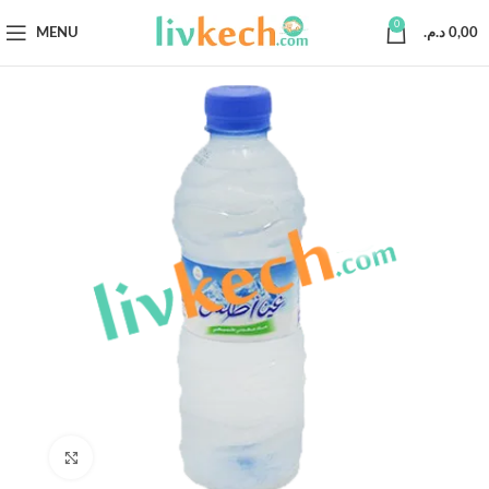
0
MENU
د.م.
0,00
Click to enlarge