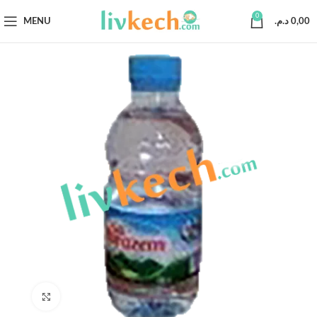
0
MENU
د.م.
0,00
Click to enlarge