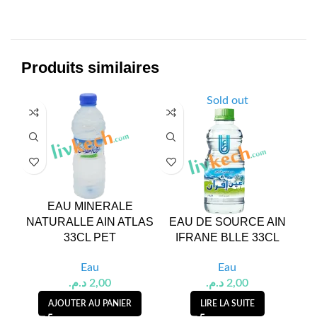
Produits similaires
Sold out
EAU MINERALE
NATURALLE AIN ATLAS
EAU DE SOURCE AIN
NA
33CL PET
IFRANE BLLE 33CL
Eau
Eau
د.م.
2,00
د.م.
2,00
AJOUTER AU PANIER
LIRE LA SUITE