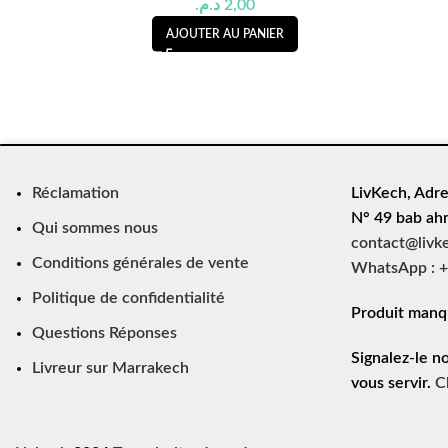
د.م.
2,00
AJOUTER AU PANIER
Réclamation
LivKech, Adre
N° 49 bab ah
Qui sommes nous
contact@livk
Conditions générales de vente
WhatsApp : +
Politique de confidentialité
Produit manq
Questions Réponses
Signalez-le n
Livreur sur Marrakech
vous servir.
C