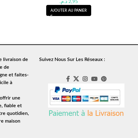
د.م.
2,95
AJOUTER AU PANIER
de
livraison de
Suivez Nous Sur Les Réseaux :
le de
ne et faites-
cile à
ffrir une
e
, fiable et
tre quotidien,
tre maison