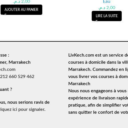
د.م.
2,00
Eau
د.م.
2,00
AJOUTER AU PANIER
LIRE LA SUITE
sse :
LivKech.com est un service 
mer, Marrakech
courses à domicile
dans la vil
ech.com
Marrakech. Commandez en lig
212 660 529 462
vous livrer vos courses à domi
Marrakech
uant ?
Nous nous engageons à vous o
expérience de
livraison rapid
ous, nous serions ravis de
pratique, afin de simplifier vo
liquez ici pour signaler
.
sans quitter le confort de vo