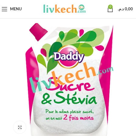
0
MENU
د.م.
0,00
Click to enlarge