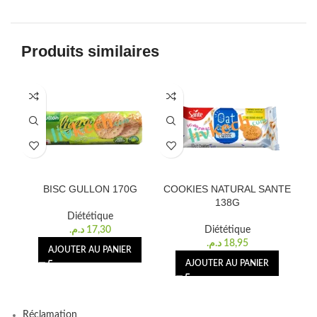
Produits similaires
BISC GULLON 170G
COOKIES NATURAL SANTE
BI
138G
Diététique
د.م.
17,30
Diététique
د.م.
18,95
AJOUTER AU PANIER
AJOUTER AU PANIER
Réclamation