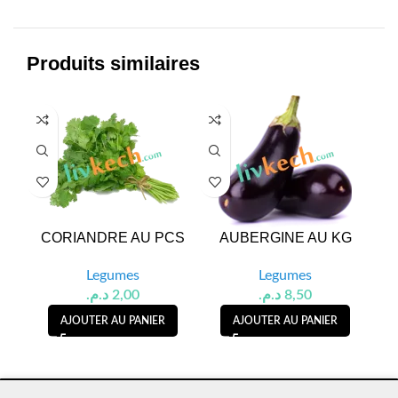
Produits similaires
HO
CORIANDRE AU PCS
AUBERGINE AU KG
OI
Legumes
Legumes
د.م.
2,00
د.م.
8,50
AJOUTER AU PANIER
AJOUTER AU PANIER