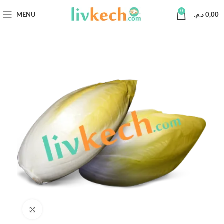
0
MENU
د.م.
0,00
Click to enlarge