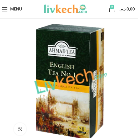
0
MENU
د.م.
0,00
Click to enlarge