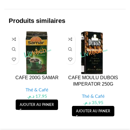
Produits similaires
CAFE 200G SAMAR
CAFE MOULU DUBOIS
CA
IMPERATOR 250G
C
Thé & Café
د.م.
17,95
Thé & Café
د.م.
35,95
AJOUTER AU PANIER
AJOUTER AU PANIER