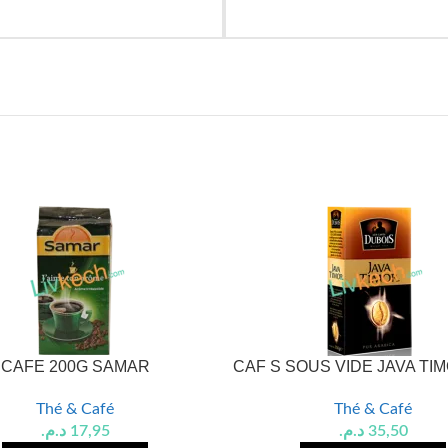
CAFE 200G SAMAR
CAF S SOUS VIDE JAVA TI
Thé & Café
Thé & Café
د.م.
17,95
د.م.
35,50