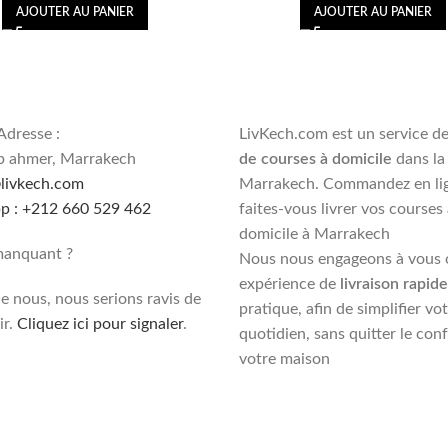
AJOUTER AU PANIER
AJOUTER AU PANIER
Adresse :
LivKech.com est un service d
b ahmer, Marrakech
de courses à domicile
dans la 
livkech.com
Marrakech. Commandez en lig
 : +212 660 529 462
faites-vous livrer vos courses
domicile à Marrakech
manquant ?
Nous nous engageons à vous o
expérience de
livraison rapide
le nous, nous serions ravis de
pratique, afin de simplifier vo
ir.
Cliquez ici pour signaler
.
quotidien, sans quitter le con
votre maison