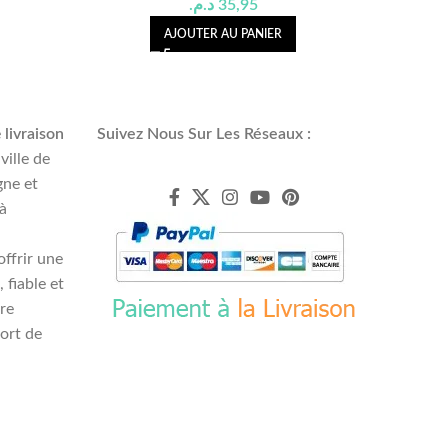
د.م.
35,95
AJOUTER AU PANIER
e
livraison
Suivez Nous Sur Les Réseaux :
ville de
ne et
 à
ffrir une
, fiable et
tre
fort de