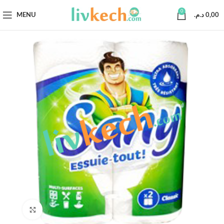
0
MENU
د.م.
0,00
Click to enlarge