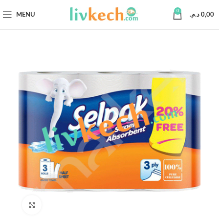
0
MENU
د.م.
0,00
Click to enlarge