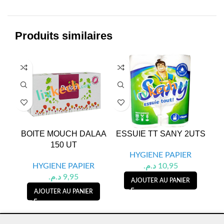
Produits similaires
BOITE MOUCH DALAA
ESSUIE TT SANY 2UTS
P
150 UT
HYGIENE PAPIER
HYGIENE PAPIER
د.م.
10,95
د.م.
9,95
AJOUTER AU PANIER
AJOUTER AU PANIER