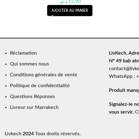
د.م.
12,90
AJOUTER AU PANIER
Réclamation
LivKech, Adre
N° 49 bab ah
Qui sommes nous
contact@livk
Conditions générales de vente
WhatsApp : +
Politique de confidentialité
Produit manq
Questions Réponses
Signalez-le n
Livreur sur Marrakech
vous servir.
C
Livkech
2024
Tous droits réservés
.