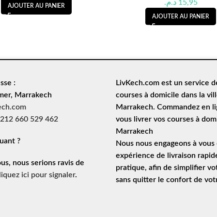
د.م.
15,95
AJOUTER AU PANIER
AJOUTER AU PANIER
sse :
LivKech.com est un service 
mer, Marrakech
courses à domicile
dans la vil
ech.com
Marrakech. Commandez en lig
212 660 529 462
vous livrer vos courses à domi
Marrakech
uant ?
Nous nous engageons à vous o
expérience de
livraison rapid
ous, nous serions ravis de
pratique, afin de simplifier vo
liquez ici pour signaler
.
sans quitter le confort de vo