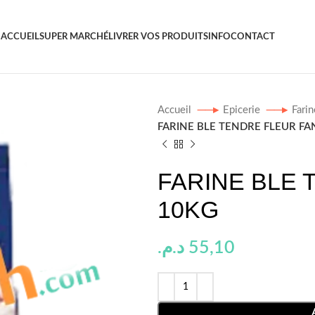
ACCUEIL
SUPER MARCHÉ
LIVRER VOS PRODUITS
INFO
CONTACT
Accueil
Epicerie
Fari
FARINE BLE TENDRE FLEUR FA
FARINE BLE
10KG
د.م.
55,10