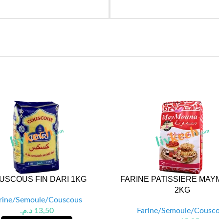
USCOUS FIN DARI 1KG
FARINE PATISSIERE MA
2KG
rine/Semoule/Couscous
د.م.
13,50
Farine/Semoule/Cousc