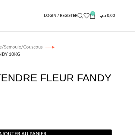
0
LOGIN / REGISTER
د.م.
0,00
ne/Semoule/Couscous
NDY 10KG
 TENDRE FLEUR FANDY
AJOUTER AU PANIER