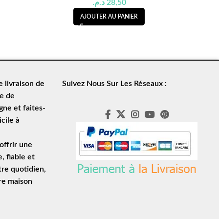
د.م.
28,50
AJOUTER AU PANIER
de
livraison de
Suivez Nous Sur Les Réseaux :
le de
ne et faites-
cile à
ffrir une
e
, fiable et
tre quotidien,
tre maison