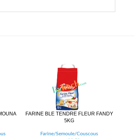
YMOUNA
FARINE BLE TENDRE FLEUR FANDY
FARINE
5KG
Fa
ous
Farine/Semoule/Couscous