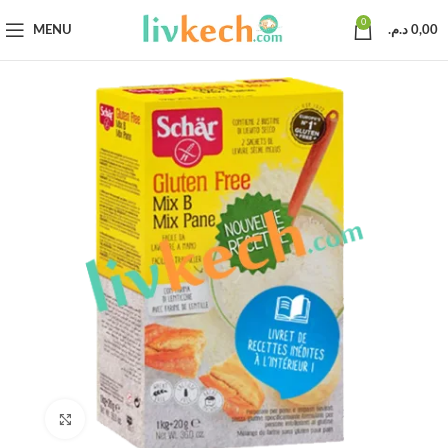
0
MENU
د.م.
0,00
Click to enlarge