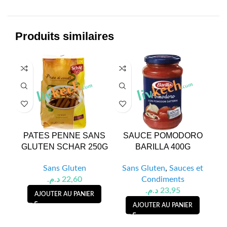
Produits similaires
PATES PENNE SANS
SAUCE POMODORO
S
GLUTEN SCHAR 250G
BARILLA 400G
Sans Gluten
Sans Gluten
,
Sauces et
S
د.م.
22,60
Condiments
د.م.
23,95
AJOUTER AU PANIER
AJOUTER AU PANIER