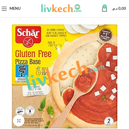
0
MENU
د.م.
0,00
Click to enlarge