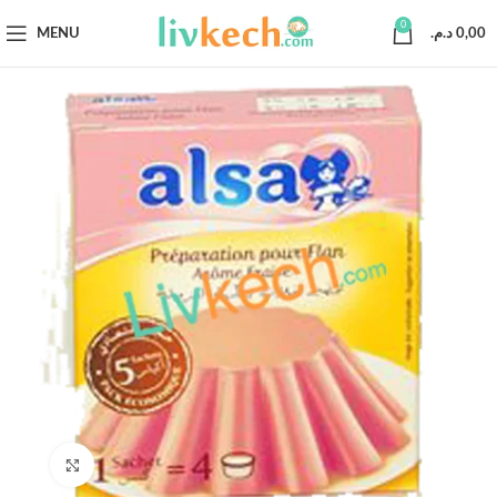
0
MENU
د.م.
0,00
Click to enlarge