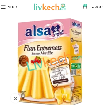
0
MENU
د.م.
0,00
Click to enlarge