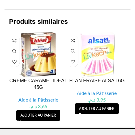
Produits similaires
CREME CARAMEL IDEAL
FLAN FRAISE ALSA 16G
FLA
45G
Aide à la Pâtisserie
Aide à la Pâtisserie
د.م.
3,95
د.م.
3,65
AJOUTER AU PANIER
AJOUTER AU PANIER