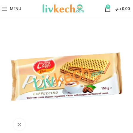
0
MENU
د.م.
0,00
Click to enlarge