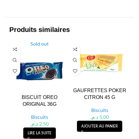
Produits similaires
Sold out
GAUFRETTES POKER
G
BISCUIT OREO
CITRON 45 G
ORIGINAL 36G
Biscuits
Biscuits
د.م.
5,00
د.م.
2,50
AJOUTER AU PANIER
LIRE LA SUITE