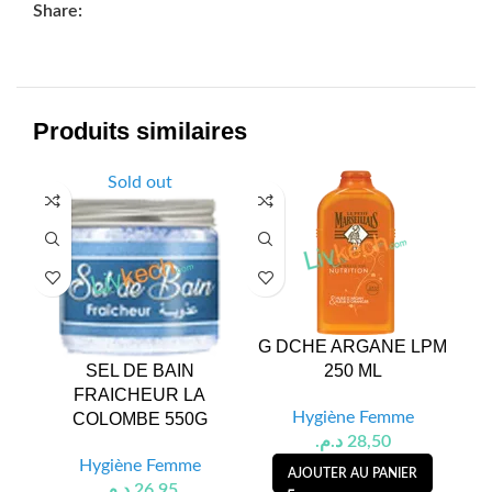
Share:
Produits similaires
Sold out
G DCHE ARGANE LPM
G
SEL DE BAIN
250 ML
FRAICHEUR LA
Hygiène Femme
COLOMBE 550G
د.م.
28,50
Hygiène Femme
AJOUTER AU PANIER
د.م.
26,95