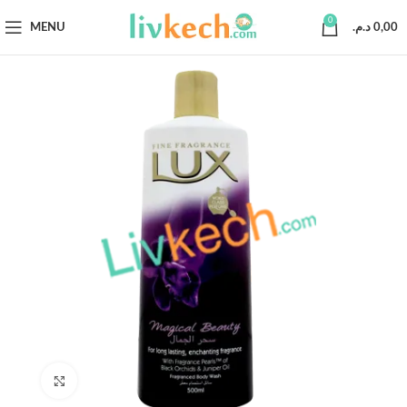
0
MENU
د.م.
0,00
Click to enlarge