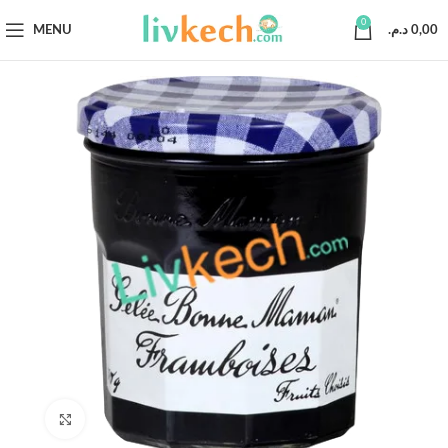
0
MENU
د.م.
0,00
Click to enlarge