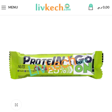
0
MENU
د.م.
0,00
Click to enlarge