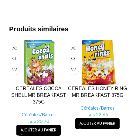
Produits similaires
CEREALES COCOA
CEREALES HONEY RING
SHELL MR BREAKFAST
MR BREAKFAST 375G
C
375G
Céréales/Barres
Céréales/Barres
د.م.
22,65
د.م.
20,70
AJOUTER AU PANIER
AJOUTER AU PANIER