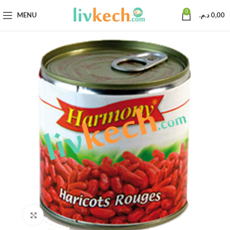
0
MENU
د.م.
0,00
Click to enlarge