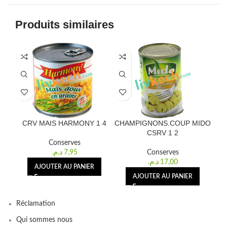
Produits similaires
CRV MAIS HARMONY 1 4
CHAMPIGNONS.COUP MIDO
CH
CSRV 1 2
Conserves
د.م.
7,95
Conserves
د.م.
17,00
AJOUTER AU PANIER
AJOUTER AU PANIER
Réclamation
Qui sommes nous