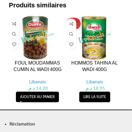
Produits similaires
SOLD O
UT
FOUL MOUDAMMAS
HOMMOS TAHINA AL
FE
CUMIN AL WADI 400G
WADI 400G
WA
Libanais
Libanais
د.م.
14,20
د.م.
18,95
AJOUTER AU PANIER
LIRE LA SUITE
Réclamation