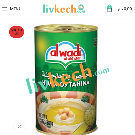
0
MENU
د.م.
0,00
SOLD O
UT
Click to enlarge