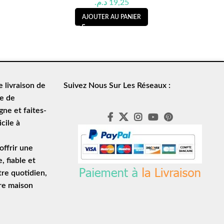
د.م.
19,25
AJOUTER AU PANIER
de
livraison de
Suivez Nous Sur Les Réseaux :
le de
ne et faites-
cile à
ffrir une
e
, fiable et
tre quotidien,
tre maison