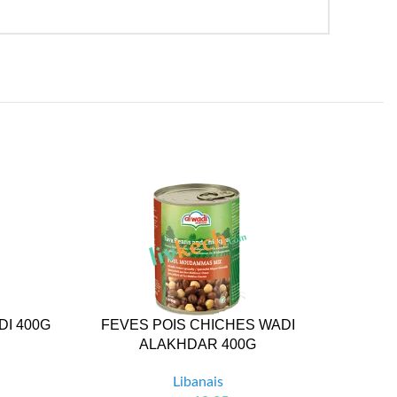
I 400G
FEVES POIS CHICHES WADI
F
ALAKHDAR 400G
Libanais