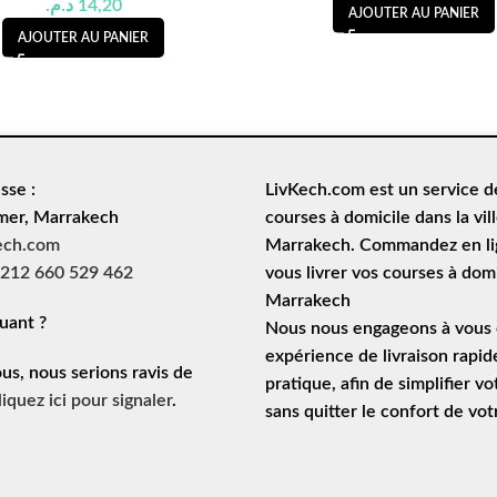
د.م.
14,20
AJOUTER AU PANIER
AJOUTER AU PANIER
sse :
LivKech.com est un service 
mer, Marrakech
courses à domicile
dans la vil
ech.com
Marrakech. Commandez en lig
212 660 529 462
vous livrer vos courses à domi
Marrakech
uant ?
Nous nous engageons à vous o
expérience de
livraison rapid
ous, nous serions ravis de
pratique, afin de simplifier vo
liquez ici pour signaler
.
sans quitter le confort de vo