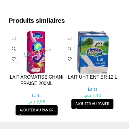
Produits similaires
LAIT AROMATISE GHANI
LAIT UHT ENTIER 12 L
LA
FRAISE 200ML
Laits
Laits
د.م.
5,10
د.م.
2,95
AJOUTER AU PANIER
AJOUTER AU PANIER