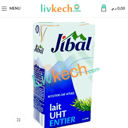
0
MENU
د.م.
0,00
Click to enlarge