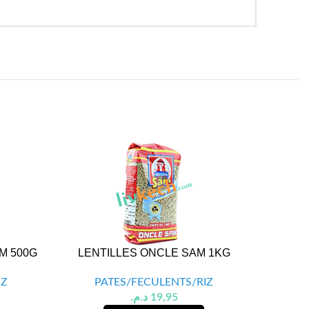
M 500G
LENTILLES ONCLE SAM 1KG
TORSET
IZ
PATES/FECULENTS/RIZ
P
د.م.
19,95