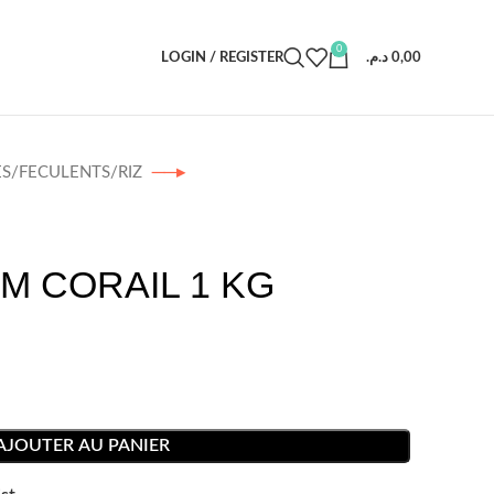
0
LOGIN / REGISTER
د.م.
0,00
ES/FECULENTS/RIZ
IM CORAIL 1 KG
AJOUTER AU PANIER