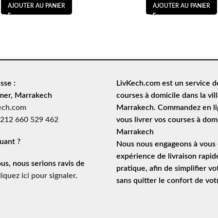
AJOUTER AU PANIER
AJOUTER AU PANIER
sse :
LivKech.com est un service 
mer, Marrakech
courses à domicile
dans la vil
ech.com
Marrakech. Commandez en lig
212 660 529 462
vous livrer vos courses à domi
Marrakech
uant ?
Nous nous engageons à vous o
expérience de
livraison rapid
ous, nous serions ravis de
pratique, afin de simplifier vo
liquez ici pour signaler
.
sans quitter le confort de vo