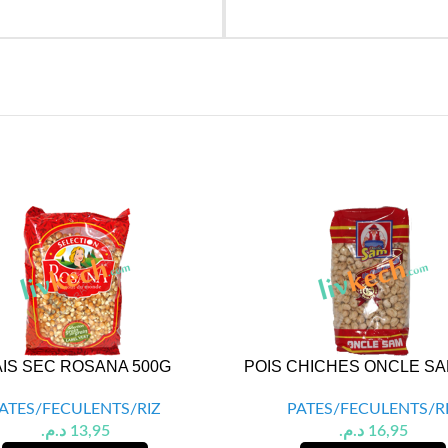
IS SEC ROSANA 500G
POIS CHICHES ONCLE SA
ATES/FECULENTS/RIZ
PATES/FECULENTS/R
د.م.
13,95
د.م.
16,95