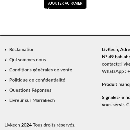
AJOUTER AU PANIER
Réclamation
LivKech, Adre
N° 49 bab ah
Qui sommes nous
contact@livk
Conditions générales de vente
WhatsApp : +
Politique de confidentialité
Produit manq
Questions Réponses
Signalez-le n
Livreur sur Marrakech
vous servir.
C
Livkech
2024
Tous droits réservés
.