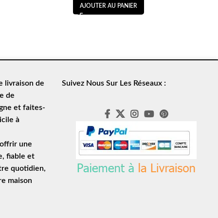
AJOUTER AU PANIER
de
livraison de
Suivez Nous Sur Les Réseaux :
le de
ne et faites-
cile à
ffrir une
e
, fiable et
tre quotidien,
tre maison