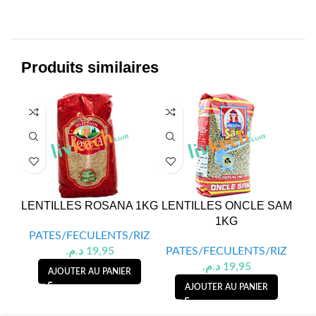
Produits similaires
LENTILLES ROSANA 1KG
LENTILLES ONCLE SAM
TO
1KG
PATES/FECULENTS/RIZ
د.م.
19,95
PATES/FECULENTS/RIZ
PA
د.م.
19,95
AJOUTER AU PANIER
AJOUTER AU PANIER