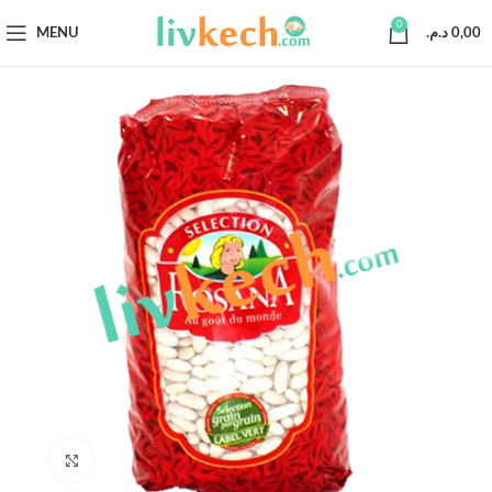
0
MENU
د.م.
0,00
Click to enlarge