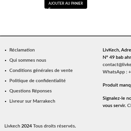
AJOUTER AU PANIER
Réclamation
LivKech, Adre
N° 49 bab ah
Qui sommes nous
contact@livk
Conditions générales de vente
WhatsApp : +
Politique de confidentialité
Produit manq
Questions Réponses
Signalez-le n
Livreur sur Marrakech
vous servir.
C
Livkech
2024
Tous droits réservés
.