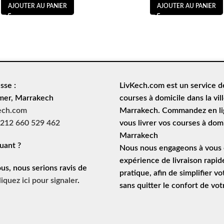
AJOUTER AU PANIER
AJOUTER AU PANIER
sse :
LivKech.com est un service 
mer, Marrakech
courses à domicile
dans la vil
ech.com
Marrakech. Commandez en lig
212 660 529 462
vous livrer vos courses à domi
Marrakech
uant ?
Nous nous engageons à vous o
expérience de
livraison rapid
ous, nous serions ravis de
pratique, afin de simplifier vo
liquez ici pour signaler
.
sans quitter le confort de vo