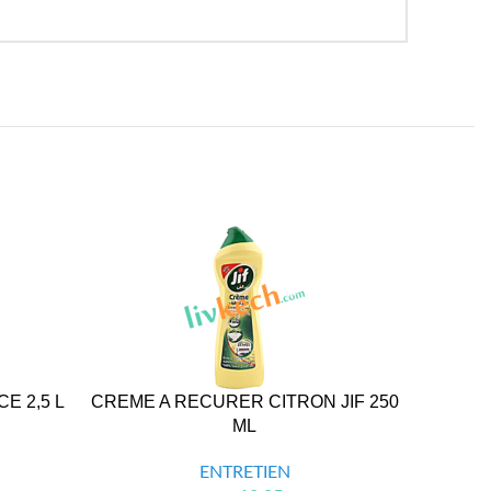
E 2,5 L
CREME A RECURER CITRON JIF 250
EAU DE 
ML
ENTRETIEN