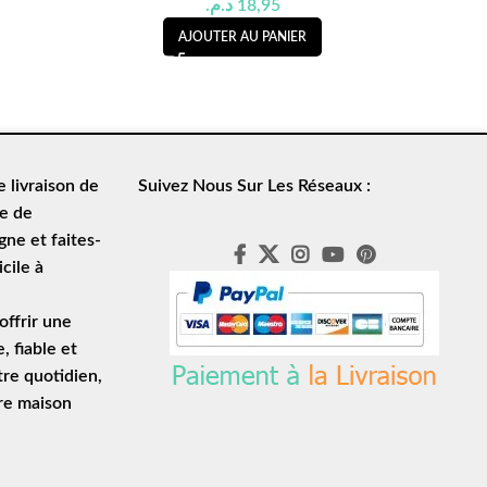
د.م.
18,95
AJOUTER AU PANIER
de
livraison de
Suivez Nous Sur Les Réseaux :
le de
ne et faites-
cile à
ffrir une
e
, fiable et
tre quotidien,
tre maison