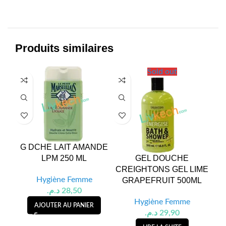
Produits similaires
Sold out
G DCHE LAIT AMANDE
G 
LPM 250 ML
GEL DOUCHE
CREIGHTONS GEL LIME
Hygiène Femme
GRAPEFRUIT 500ML
د.م.
28,50
Hygiène Femme
AJOUTER AU PANIER
د.م.
29,90