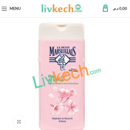
0
MENU
د.م.
0,00
Click to enlarge