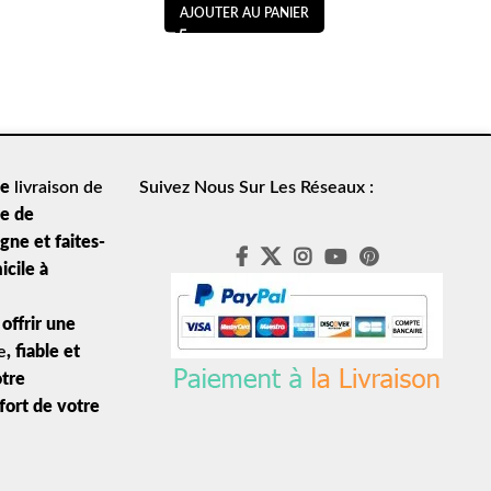
AJOUTER AU PANIER
de
livraison de
Suivez Nous Sur Les Réseaux :
le de
ne et faites-
icile à
offrir une
e
, fiable et
otre
nfort de votre