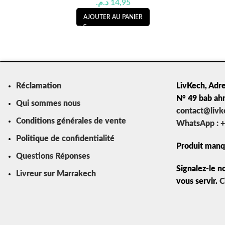
د.م.
14,95
AJOUTER AU PANIER
Réclamation
LivKech, Adre
N° 49 bab ah
Qui sommes nous
contact@liv
Conditions générales de vente
WhatsApp : +
Politique de confidentialité
Produit manq
Questions Réponses
Signalez-le n
Livreur sur Marrakech
vous servir.
C