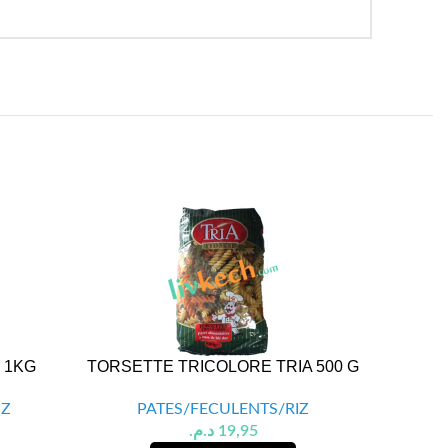
 1KG
TORSETTE TRICOLORE TRIA 500 G
TAGLIA
IZ
PATES/FECULENTS/RIZ
د.م.
19,95
P